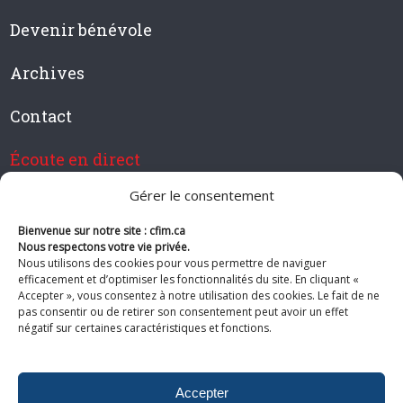
Devenir bénévole
Archives
Contact
Écoute en direct
Gérer le consentement
Bienvenue sur notre site : cfim.ca
Devenir membre de CFIM
Nous respectons votre vie privée.
Nous utilisons des cookies pour vous permettre de naviguer
efficacement et d’optimiser les fonctionnalités du site. En cliquant «
Accepter », vous consentez à notre utilisation des cookies. Le fait de ne
pas consentir ou de retirer son consentement peut avoir un effet
Suivez-nous
négatif sur certaines caractéristiques et fonctions.
Accepter