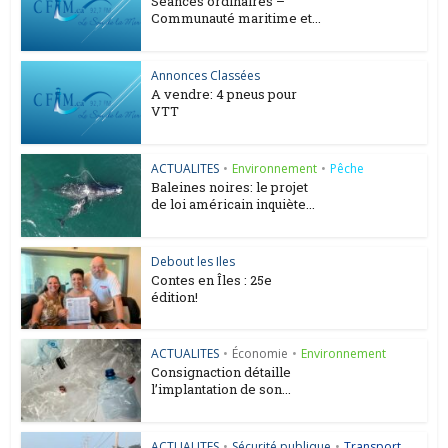
Séances ordinaires –
Communauté maritime et...
Annonces Classées
A vendre: 4 pneus pour
VTT
ACTUALITES
•
Environnement
•
Pêche
Baleines noires: le projet
de loi américain inquiète...
Debout les Iles
Contes en Îles : 25e
édition!
ACTUALITES
•
Économie
•
Environnement
Consignaction détaille
l’implantation de son...
ACTUALITES
•
Sécurité publique
•
Transport