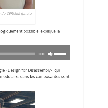
e du CERMIM (photo:
logiquement possible, explique la
Utilisez
00:00
les
flèches
gie «Design for Disassembly», qui
haut/bas
 modulaire, dans les composantes sont
pour
augmenter
ou
diminuer
le