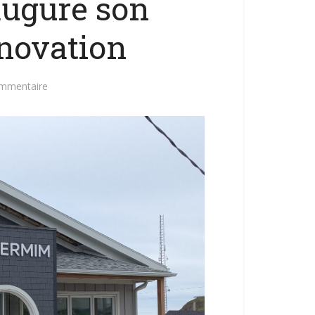
ugure son
nnovation
ommentaire