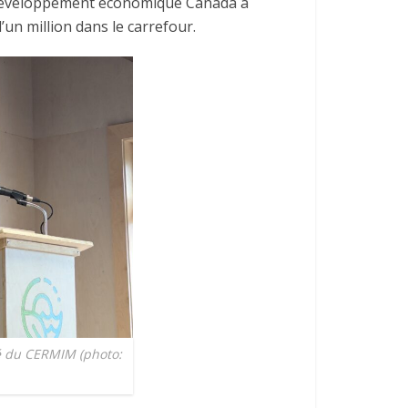
ue Développement économique Canada a
’un million dans le carrefour.
ié du CERMIM (photo: