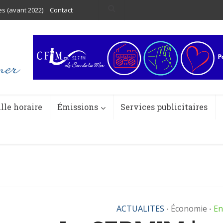
es (avant 2022)
Contact
ille horaire
Émissions
Services publicitaires
ACTUALITES
Économie
En
•
•