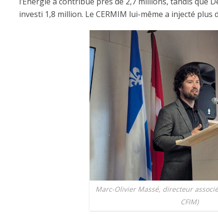
l’Énergie a contribué près de 2,7 millions, tandis q
investi 1,8 million. Le CERMIM lui-même a injecté plus d
Marc-Olivier Massé, directeur assoc
CFIM)