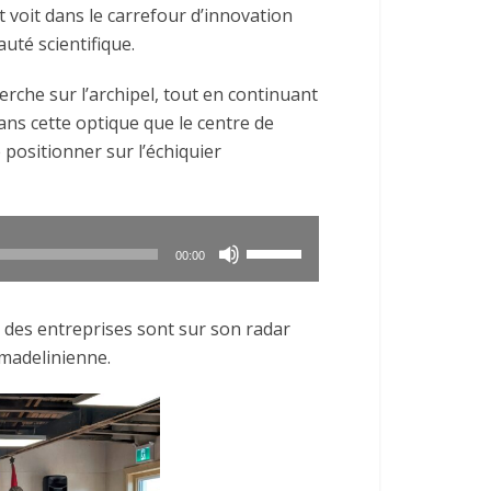
t voit dans le carrefour d’innovation
uté scientifique.
erche sur l’archipel, tout en continuant
dans cette optique que le centre de
positionner sur l’échiquier
Utilisez
00:00
les
flèches
t des entreprises sont sur son radar
haut/bas
madelinienne.
pour
augmenter
ou
diminuer
le