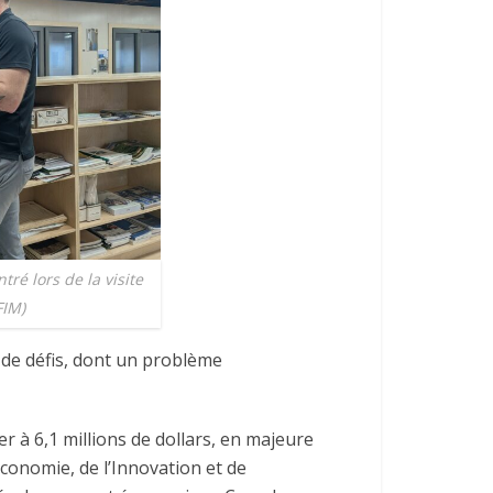
volume.
ré lors de la visite
FIM)
 de défis, dont un problème
er à 6,1 millions de dollars, en majeure
Économie, de l’Innovation et de