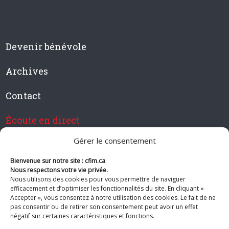
Devenir bénévole
Archives
Contact
Écoute en direct
Gérer le consentement
Bienvenue sur notre site : cfim.ca
Devenir membre de CFIM
Nous respectons votre vie privée.
Nous utilisons des cookies pour vous permettre de naviguer
efficacement et d’optimiser les fonctionnalités du site. En cliquant «
Accepter », vous consentez à notre utilisation des cookies. Le fait de ne
pas consentir ou de retirer son consentement peut avoir un effet
Suivez-nous
négatif sur certaines caractéristiques et fonctions.