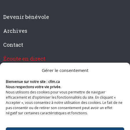
Devenir bénévole
Archives
Contact
Écoute en direct
Gérer le consentement
Bienvenue sur notre site : cfim.ca
Devenir membre de CFIM
Nous respectons votre vie privée.
Nous utilisons des cookies pour vous permettre de naviguer
efficacement et d’optimiser les fonctionnalités du site. En cliquant «
Accepter », vous consentez à notre utilisation des cookies. Le fait de ne
pas consentir ou de retirer son consentement peut avoir un effet
Suivez-nous
négatif sur certaines caractéristiques et fonctions.