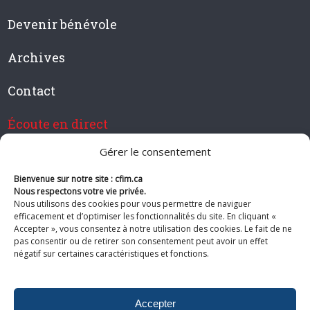
Devenir bénévole
Archives
Contact
Écoute en direct
Gérer le consentement
Bienvenue sur notre site : cfim.ca
Devenir membre de CFIM
Nous respectons votre vie privée.
Nous utilisons des cookies pour vous permettre de naviguer
efficacement et d’optimiser les fonctionnalités du site. En cliquant «
Accepter », vous consentez à notre utilisation des cookies. Le fait de ne
pas consentir ou de retirer son consentement peut avoir un effet
Suivez-nous
négatif sur certaines caractéristiques et fonctions.
Accepter