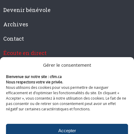
Devenir bénévole
Archives
Contact
Écoute en direct
Gérer le consentement
Bienvenue sur notre site : cfim.ca
Devenir membre de CFIM
Nous respectons votre vie privée.
Nous utilisons des cookies pour vous permettre de naviguer
efficacement et d’optimiser les fonctionnalités du site. En cliquant «
Accepter », vous consentez à notre utilisation des cookies. Le fait de ne
pas consentir ou de retirer son consentement peut avoir un effet
Suivez-nous
négatif sur certaines caractéristiques et fonctions.
Accepter