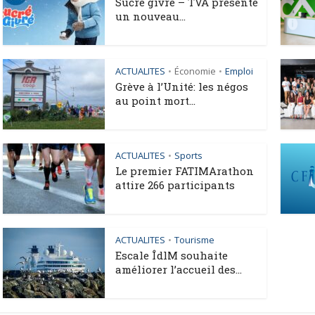
Sucré givré – TVA présente
un nouveau...
ACTUALITES
Économie
Emploi
•
•
Grève à l’Unité: les négos
au point mort...
ACTUALITES
Sports
•
Le premier FATIMArathon
attire 266 participants
ACTUALITES
Tourisme
•
Escale ÎdlM souhaite
améliorer l’accueil des...