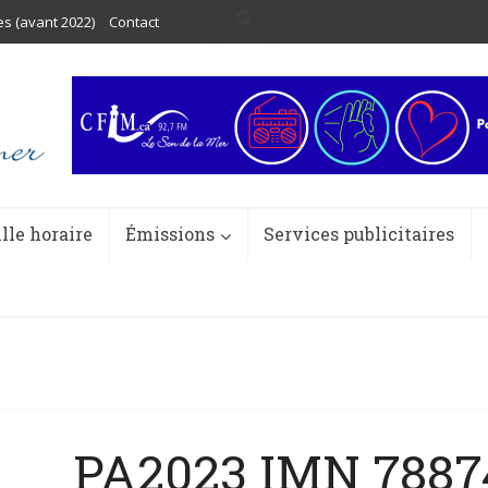
es (avant 2022)
Contact
ille horaire
Émissions
Services publicitaires
PA2023 IMN 78874