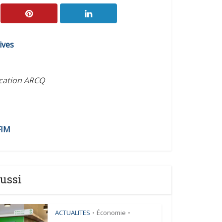
ives
ication ARCQ
FIM
ussi
ACTUALITES
Économie
•
•