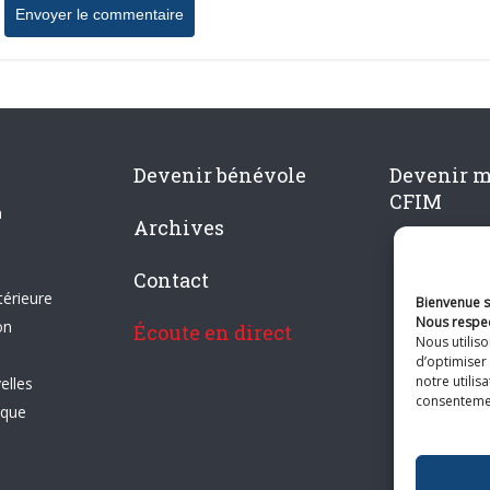
Devenir bénévole
Devenir 
CFIM
n
Archives
Contact
térieure
Bienvenue su
Nous respec
on
Écoute en direct
Nous utilis
d’optimiser 
notre utilis
elles
consentement
ique