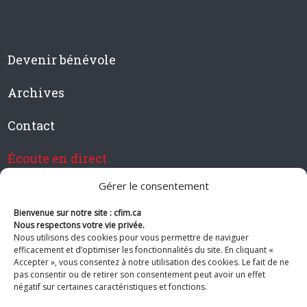
Devenir bénévole
Archives
Contact
Écoute en direct
Gérer le consentement
Bienvenue sur notre site : cfim.ca
Devenir membre de CFIM
Nous respectons votre vie privée.
Nous utilisons des cookies pour vous permettre de naviguer
efficacement et d’optimiser les fonctionnalités du site. En cliquant «
Accepter », vous consentez à notre utilisation des cookies. Le fait de ne
pas consentir ou de retirer son consentement peut avoir un effet
Suivez-nous
négatif sur certaines caractéristiques et fonctions.