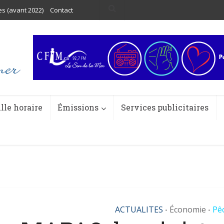
es (avant 2022)
Contact
ille horaire
Émissions
Services publicitaires
ACTUALITES
Économie
Pê
•
•