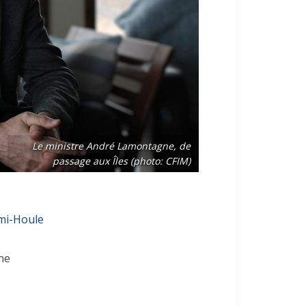
Le ministre André Lamontagne, de
passage aux Îles (photo: CFIM)
mi-Houle
ne