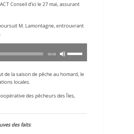
TACT Conseil d’ici le 27 mai, assurant
haut/bas
pour
augmenter
 poursuit M. Lamontagne, entrouvrant
ou
.
diminuer
le
volume.
Utilisez
00:00
les
flèches
ut de la saison de pêche au homard, le
haut/bas
tions locales.
pour
augmenter
 Coopérative des pêcheurs des Îles,
ou
diminuer
le
volume.
uves des faits
: