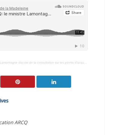
ontagne discute de la consultation sur les permis d’acquéreurs
ives
ication ARCQ