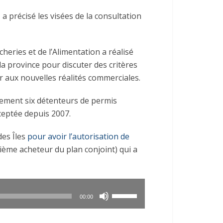
 précisé les visées de la consultation
êcheries et de l’Alimentation a réalisé
la province pour discuter des critères
r aux nouvelles réalités commerciales.
ement six détenteurs de permis
ceptée depuis 2007.
des Îles
pour avoir l’autorisation de
tième acheteur du plan conjoint) qui a
Utilisez
00:00
les
flèches