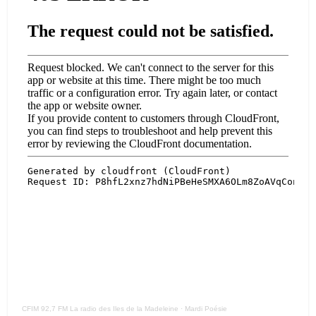
CFIM 92,7 FM La radio des Iles de la Madeleine
·
Mardi Poésie