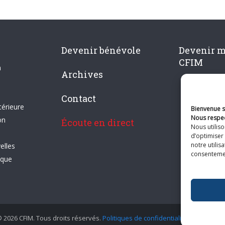
Devenir bénévole
Devenir 
CFIM
n
Archives
Contact
térieure
Bienvenue su
Nous respec
on
Écoute en direct
Nous utilis
d’optimiser 
notre utilis
elles
consentement
ique
 2026 CFIM. Tous droits réservés.
Politiques de confidentialité
|
Plan du si