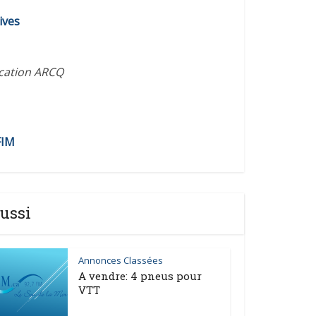
ives
ication ARCQ
FIM
ussi
Annonces Classées
A vendre: 4 pneus pour
VTT