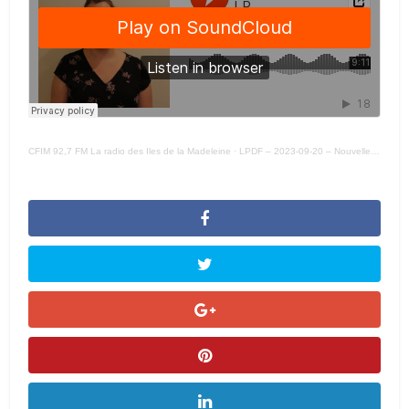
CFIM 92,7 FM La radio des Iles de la Madeleine
·
LPDF – 2023-09-20 – Nouvelle direction et nouveaux locaux pour la Maison de la famille l’Embellie