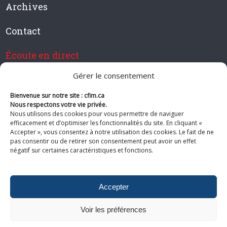
Archives
Contact
Écoute en direct
Gérer le consentement
Bienvenue sur notre site : cfim.ca
Devenir membre de CFIM
Nous respectons votre vie privée.
Nous utilisons des cookies pour vous permettre de naviguer
efficacement et d’optimiser les fonctionnalités du site. En cliquant «
Accepter », vous consentez à notre utilisation des cookies. Le fait de ne
pas consentir ou de retirer son consentement peut avoir un effet
Suivez-nous
négatif sur certaines caractéristiques et fonctions.
Accepter
Voir les préférences
© 2026 CFIM. Tous droits réservés.
Politiques de confidentialité
|
Plan