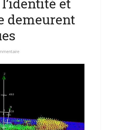
l’identité et
ave demeurent
ues
ommentaire