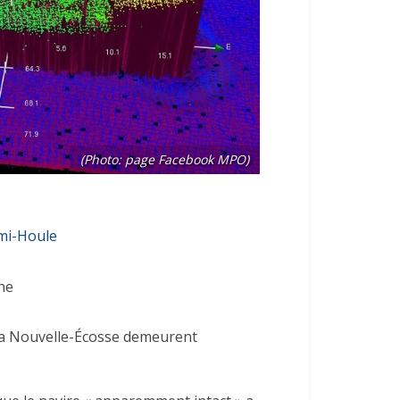
(Photo: page Facebook MPO)
mi-Houle
ne
e la Nouvelle-Écosse demeurent