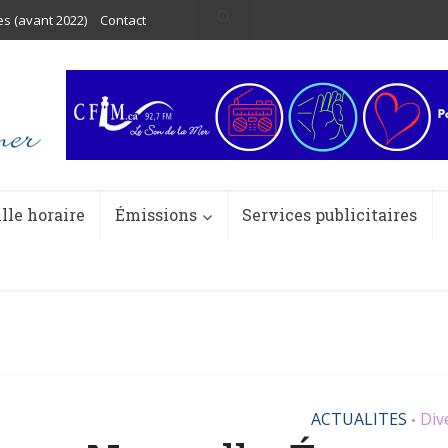
es (avant 2022)
Contact
ille horaire
Émissions
Services publicitaires
ACTUALITES
Div
•