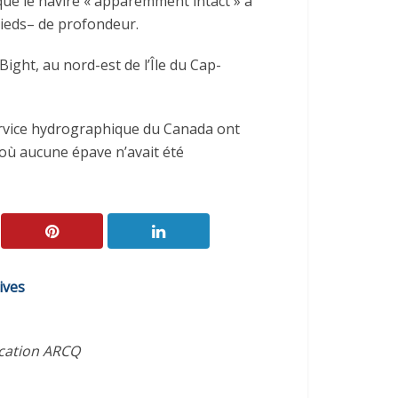
que le navire « apparemment intact » a
pieds– de profondeur.
ight, au nord-est de l’Île du Cap-
ervice hydrographique du Canada ont
 où aucune épave n’avait été
ives
ication ARCQ