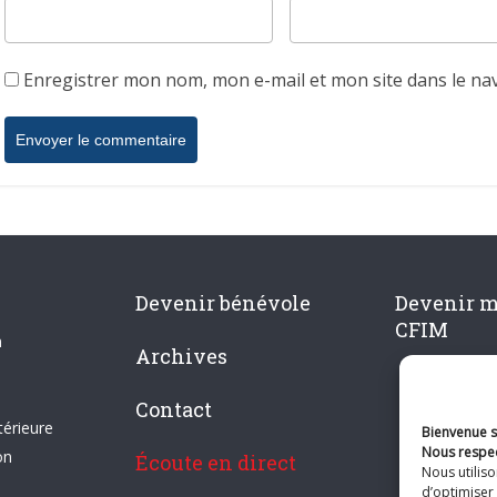
Enregistrer mon nom, mon e-mail et mon site dans le n
Devenir bénévole
Devenir 
CFIM
n
Archives
Contact
térieure
Bienvenue su
Nous respec
on
Écoute en direct
Nous utilis
d’optimiser 