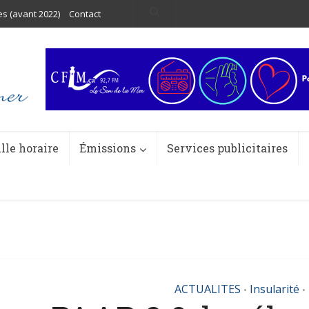
es (avant 2022)
Contact
ille horaire
Émissions
Services publicitaires
ACTUALITES
Insularité
•
•