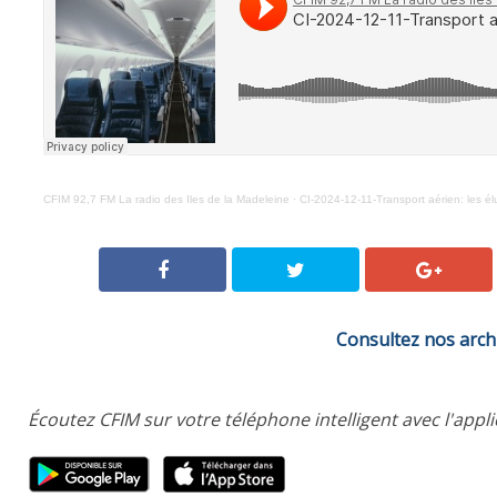
CFIM 92,7 FM La radio des Iles de la Madeleine
·
CI-2024-12-11-Transport aérien: les él
Consultez nos arch
Écoutez CFIM sur votre téléphone intelligent avec l'appl