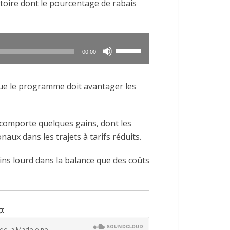
rritoire dont le pourcentage de rabais
augmenter
ou
diminuer
le
Utilisez
00:00
volume.
les
flèches
que le programme doit avantager les
haut/bas
pour
augmenter
comporte quelques gains, dont les
ou
onaux dans les trajets à tarifs réduits.
diminuer
le
ins lourd dans la balance que des coûts
volume.
o
: