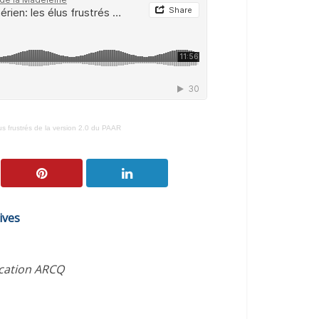
us frustrés de la version 2.0 du PAAR
ives
ication ARCQ