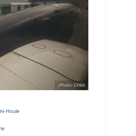
(Photo: CFIM)
mi-Houle
ne