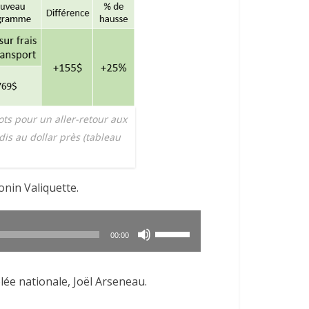
ots pour un aller-retour aux
dis au dollar près (tableau
onin Valiquette.
Utilisez
00:00
les
flèches
lée nationale, Joël Arseneau.
haut/bas
pour