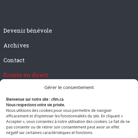
Devenir bénévole
Archives
Contact
Écoute en direct
Gérer le consentement
Bienvenue sur notre site : cfim.ca
Devenir membre de CFIM
Nous respectons votre vie privée.
Nous utilisons des cookies pour vous permettre de naviguer
efficacement et d’optimiser les fonctionnalités du site. En cliquant «
Accepter », vous consentez à notre utilisation des cookies. Le fait de ne
pas consentir ou de retirer son consentement peut avoir un effet
Suivez-nous
négatif sur certaines caractéristiques et fonctions.