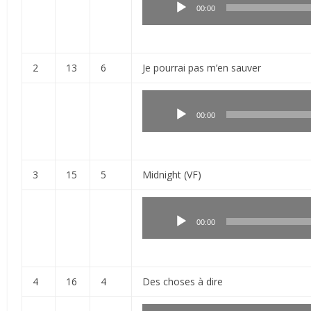
audio
00:00
2
13
6
Je pourrai pas m’en sauver
Lecteur
audio
00:00
3
15
5
Midnight (VF)
Lecteur
audio
00:00
4
16
4
Des choses à dire
Lecteur