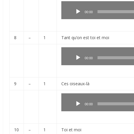
Lecteur
audio
00:00
8
–
1
Tant qu’on est toi et moi
Lecteur
audio
00:00
9
–
1
Ces oiseaux-là
Lecteur
audio
00:00
10
–
1
Toi et moi