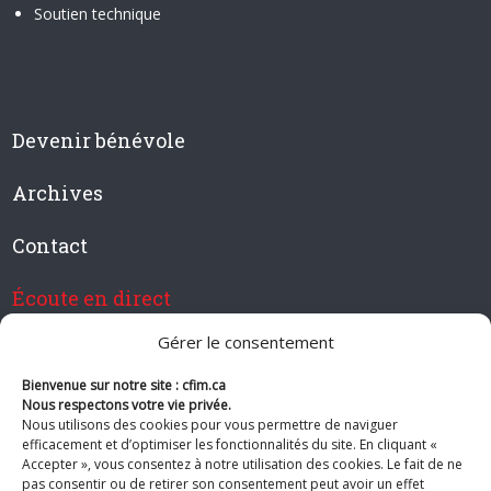
Soutien technique
Devenir bénévole
Archives
Contact
Écoute en direct
Gérer le consentement
Bienvenue sur notre site : cfim.ca
Devenir membre de CFIM
Nous respectons votre vie privée.
Nous utilisons des cookies pour vous permettre de naviguer
efficacement et d’optimiser les fonctionnalités du site. En cliquant «
Accepter », vous consentez à notre utilisation des cookies. Le fait de ne
pas consentir ou de retirer son consentement peut avoir un effet