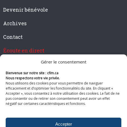
Devenir bénévole
Archives
Contact
Écoute en direct
Gérer le consentement
Bienvenue sur notre site : cfim.ca
Devenir membre de CFIM
Nous respectons votre vie privée.
Nous utilisons des cookies pour vous permettre de naviguer
efficacement et d’optimiser les fonctionnalités du site. En cliquant «
Accepter », vous consentez à notre utilisation des cookies. Le fait de ne
pas consentir ou de retirer son consentement peut avoir un effet
Suivez-nous
négatif sur certaines caractéristiques et fonctions.
Accepter