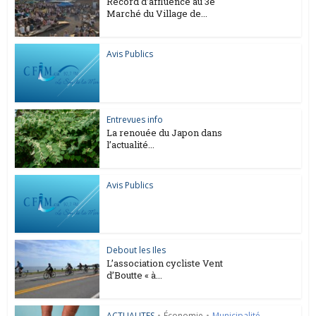
Record d’affluence au 3e
Marché du Village de...
Avis Publics
Entrevues info
La renouée du Japon dans
l’actualité...
Avis Publics
Debout les Iles
L’association cycliste Vent
d’Boutte « à...
ACTUALITES
•
Économie
•
Municipalité