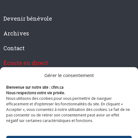
Devenir bénévole
Archives
Contact
Écoute en direct
Gérer le consentement
Bienvenue sur notre site : cfim.ca
Devenir membre de CFIM
Nous respectons votre vie privée.
Nous utilisons des cookies pour vous permettre de naviguer
efficacement et d’optimiser les fonctionnalités du site. En cliquant «
Accepter », vous consentez à notre utilisation des cookies. Le fait de ne
pas consentir ou de retirer son consentement peut avoir un effet
Suivez-nous
négatif sur certaines caractéristiques et fonctions.