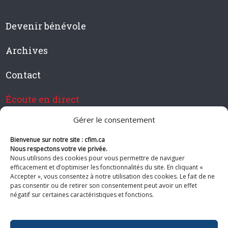
Devenir bénévole
Archives
Contact
Écoute en direct
Gérer le consentement
Bienvenue sur notre site : cfim.ca
Devenir membre de CFIM
Nous respectons votre vie privée.
Nous utilisons des cookies pour vous permettre de naviguer
efficacement et d’optimiser les fonctionnalités du site. En cliquant «
Accepter », vous consentez à notre utilisation des cookies. Le fait de ne
pas consentir ou de retirer son consentement peut avoir un effet
Suivez-nous
négatif sur certaines caractéristiques et fonctions.