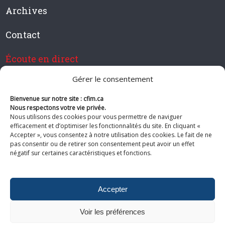
Archives
Contact
Écoute en direct
Gérer le consentement
Bienvenue sur notre site : cfim.ca
Devenir membre de CFIM
Nous respectons votre vie privée.
Nous utilisons des cookies pour vous permettre de naviguer
efficacement et d’optimiser les fonctionnalités du site. En cliquant «
Accepter », vous consentez à notre utilisation des cookies. Le fait de ne
pas consentir ou de retirer son consentement peut avoir un effet
Suivez-nous
négatif sur certaines caractéristiques et fonctions.
Accepter
Voir les préférences
© 2026 CFIM. Tous droits réservés.
Politiques de confidentialité
|
Plan