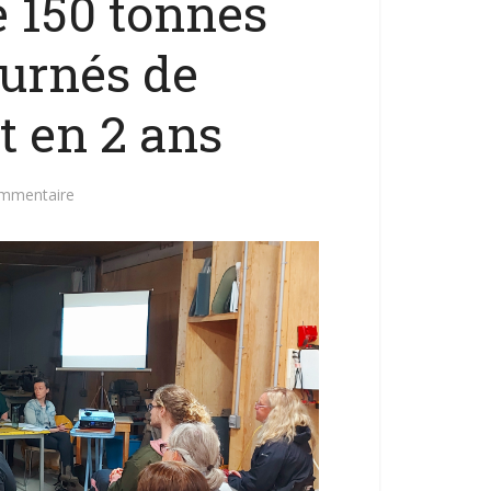
e 150 tonnes
ournés de
t en 2 ans
ommentaire