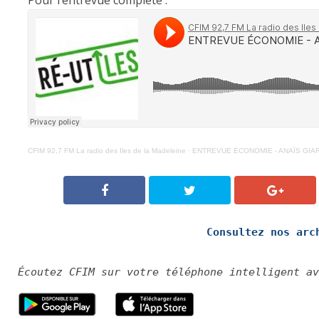
Pour l’entrevue complète :
CFIM 92,7 FM La radio des Iles de la Madeleine
·
ENTREVUE ÉCONOMIE - ANAÏS GIARD 
Consultez nos arc
Écoutez CFIM sur votre téléphone intelligent av