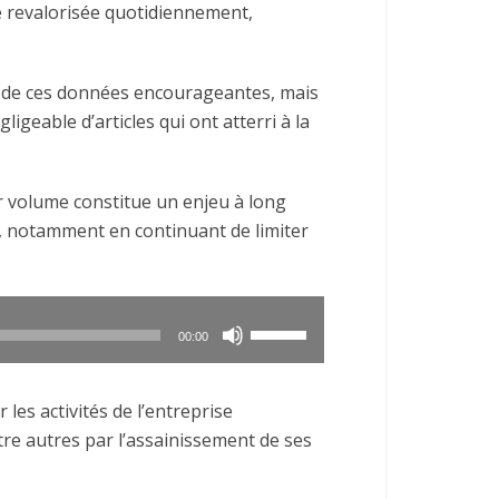
e revalorisée quotidiennement,
it de ces données encourageantes, mais
igeable d’articles qui ont atterri à la
ur volume constitue un enjeu à long
e, notamment en continuant de limiter
Utilisez
00:00
les
flèches
 les activités de l’entreprise
haut/bas
ntre autres par l’assainissement de ses
pour
augmenter