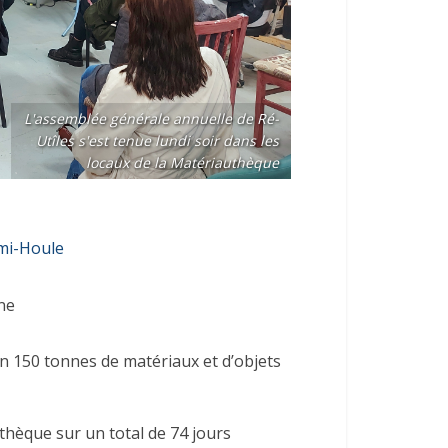
L'assemblée générale annuelle de Ré-
Utîles s'est tenue lundi soir dans les
locaux de la Matériauthèque
mi-Houle
ne
n 150 tonnes de matériaux et d’objets
thèque sur un total de 74 jours