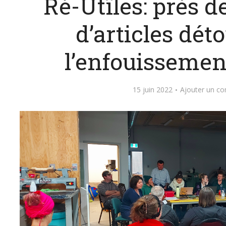
Ré-Utîles: près d
d’articles dét
l’enfouissemen
15 juin 2022
Ajouter un c