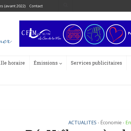
es (avant 2022)
Contact
ille horaire
Émissions
Services publicitaires
ACTUALITES
Économie
En
•
•