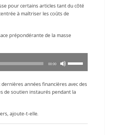
ou
sse pour certains articles tant du côté
diminuer
entrée à maîtriser les coûts de
le
volume.
a place prépondérante de la masse
Utilisez
00:00
les
flèches
x dernières années financières avec des
haut/bas
s de soutien instaurés pendant la
pour
augmenter
ou
ers, ajoute-t-elle.
diminuer
le
volume.