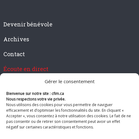
Devenir bénévole
Archives
Contact
Écoute en direct
Gérer le consentement
Bienvenue sur notre site : cfim.ca
Devenir membre de CFIM
Nous respectons votre vie privée.
Nous utilisons des cookies pour vous permettre de naviguer
efficacement et d’optimiser les fonctionnalités du site. En cliquant «
Accepter », vous consentez à notre utilisation des cookies. Le fait de ne
pas consentir ou de retirer son consentement peut avoir un effet
Suivez-nous
négatif sur certaines caractéristiques et fonctions.