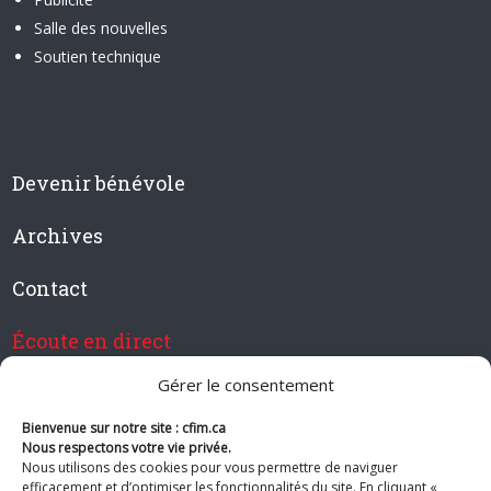
Salle des nouvelles
Soutien technique
Devenir bénévole
Archives
Contact
Écoute en direct
Gérer le consentement
Bienvenue sur notre site : cfim.ca
Devenir membre de CFIM
Nous respectons votre vie privée.
Nous utilisons des cookies pour vous permettre de naviguer
efficacement et d’optimiser les fonctionnalités du site. En cliquant «