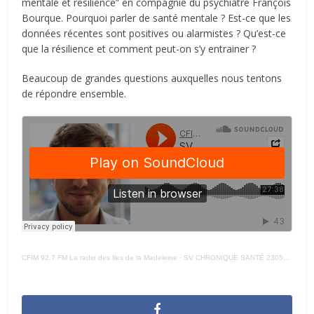
mentale et résilience” en compagnie du psychiatre François
Bourque. Pourquoi parler de santé mentale ? Est-ce que les
données récentes sont positives ou alarmistes ? Qu’est-ce
que la résilience et comment peut-on s’y entrainer ?
Beaucoup de grandes questions auxquelles nous tentons
de répondre ensemble.
CFIM 92,7 FM La radio des Iles de la Madeleine
·
SV CHRONIQUE SANTÉ 230524 – FRANCOIS BOURQUE PSYCHIATRE –