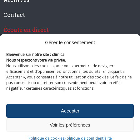
Contact
Écoute en direct
Gérer le consentement
Bienvenue sur notre site : cfim.ca
Devenir membre de CFIM
Nous respectons votre vie privée.
Nous utilisons des cookies pour vous permettre de naviguer
efficacement et d’optimiser les fonctionnalités du site. En cliquant «
Accepter », vous consentez à notre utilisation des cookies. Le fait de ne
pas consentir ou de retirer son consentement peut avoir un effet
Suivez-nous
négatif sur certaines caractéristiques et fonctions.
Accepter
Voir les préférences
© 2026 CFIM. Tous droits réservés.
Politiques de confidentialité
|
Plan
Politique de cookies
Politique de confidentialité
du site