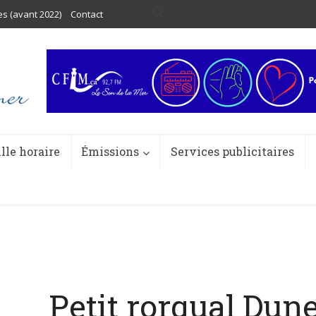
es (avant 2022)
Contact
ille horaire
Émissions
Services publicitaires
Petit rorqual Dune