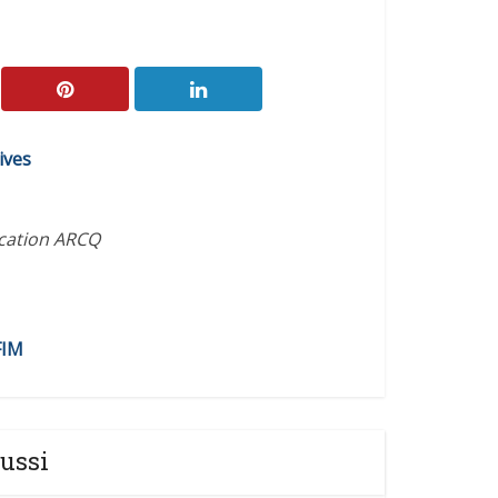
ives
ication ARCQ
FIM
ussi