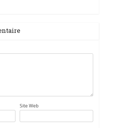
entaire
Site Web