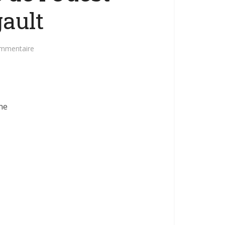
ault
ommentaire
ne