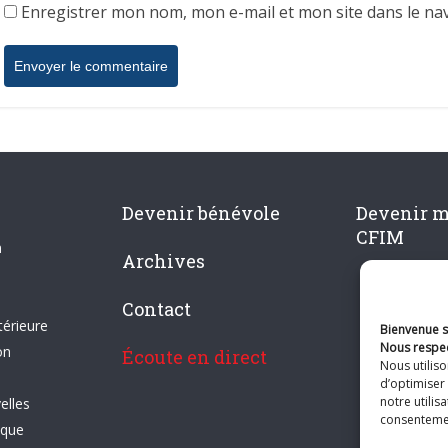
Enregistrer mon nom, mon e-mail et mon site dans le n
Devenir bénévole
Devenir 
CFIM
n
Archives
Contact
térieure
Bienvenue su
Nous respec
on
Écoute en direct
Nous utilis
d’optimiser 
notre utilis
elles
consentement
ique