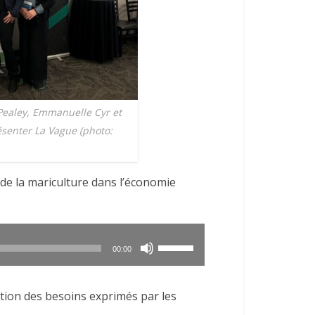
ealey, Emmanuelle Cyr et
senter La Vague (photo:
 de la mariculture dans l’économie
Utilisez
00:00
les
flèches
ction des besoins exprimés par les
haut/bas