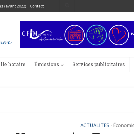
es (avant 2022)
Contact
ille horaire
Émissions
Services publicitaires
ACTUALITES
Économi
•