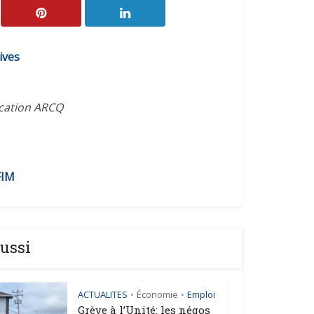
ives
ication ARCQ
FIM
ussi
ACTUALITES
Économie
Emploi
•
•
Grève à l’Unité: les négos