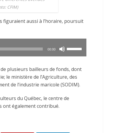
to: CFIM)
s figuraient aussi à l’horaire, poursuit
Utilisez
00:00
les
flèches
de plusieurs bailleurs de fonds, dont
haut/bas
e; le ministère de l’Agriculture, des
pour
ment de l’industrie maricole (SODIM).
augmenter
ou
lteurs du Québec, le centre de
diminuer
s ont également contribué.
le
volume.