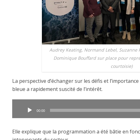
Audrey Keating, Normand Lebel, Suzanne P
Dominique Bouffard sur place pour repré
courtoisie)
La perspective d’échanger sur les défis et l’importance
bleue a rapidement suscité de l’intérêt.
Lecteur
audio
00:00
Elle explique que la programmation a été bâtie en fon
intervenants du secteur.