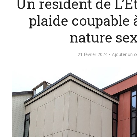
Un résident de L’
plaide coupable 
nature sex
21 février 2024
Ajouter un 