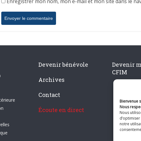
Enregistrer mon nom, mon e-mail et mon site dans le n
Devenir bénévole
Devenir 
CFIM
n
Archives
Contact
térieure
Bienvenue su
Nous respec
on
Écoute en direct
Nous utilis
d’optimiser 
notre utilis
elles
consentement
ique