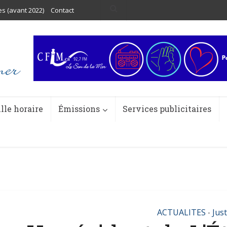
es (avant 2022)
Contact
ille horaire
Émissions
Services publicitaires
ACTUALITES
Just
•