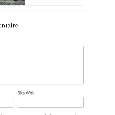
entaire
Site Web