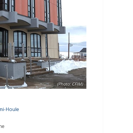
(Photo: CFIM)
mi-Houle
ne