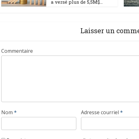
a versé plus de 5,5M$...
Laisser un comm
Commentaire
Nom
*
Adresse courriel
*