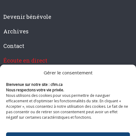
Devenir bénévole
Archives
Contact
Écoute en direct
Gérer le consentement
Bienvenue sur notre site : cfim.ca
Devenir membre de CFIM
Nous respectons votre vie privée.
Nous utilisons des cookies pour vous permettre de naviguer
efficacement et d’optimiser les fonctionnalités du site. En cliquant «
Accepter », vous consentez à notre utilisation des cookies. Le fait de ne
pas consentir ou de retirer son consentement peut avoir un effet
Suivez-nous
négatif sur certaines caractéristiques et fonctions.