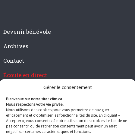
Devenir bénévole
Archives
Contact
Écoute en direct
Gérer le consentement
Bienvenue sur notre site : cfim.ca
Devenir membre de CFIM
Nous respectons votre vie privée.
Nous utilisons des cookies pour vous permettre de naviguer
efficacement et d’optimiser les fonctionnalités du site. En cliquant «
Accepter », vous consentez à notre utilisation des cookies. Le fait de ne
pas consentir ou de retirer son consentement peut avoir un effet
Suivez-nous
négatif sur certaines caractéristiques et fonctions.