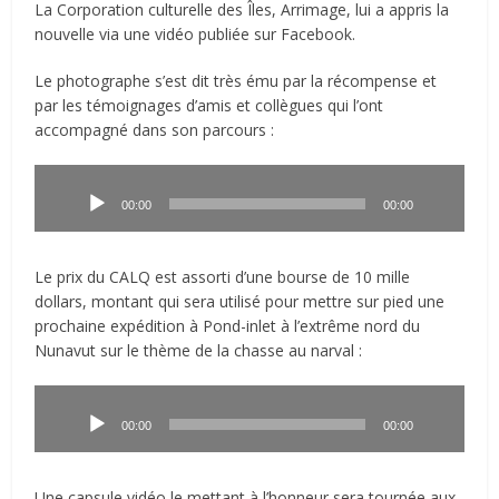
La Corporation culturelle des Îles, Arrimage, lui a appris la
nouvelle via une vidéo publiée sur Facebook.
Le photographe s’est dit très ému par la récompense et
par les témoignages d’amis et collègues qui l’ont
accompagné dans son parcours :
Lecteur
audio
00:00
00:00
Le prix du CALQ est assorti d’une bourse de 10 mille
dollars, montant qui sera utilisé pour mettre sur pied une
prochaine expédition à Pond-inlet à l’extrême nord du
Nunavut sur le thème de la chasse au narval :
Lecteur
audio
00:00
00:00
Une capsule vidéo le mettant à l’honneur sera tournée aux