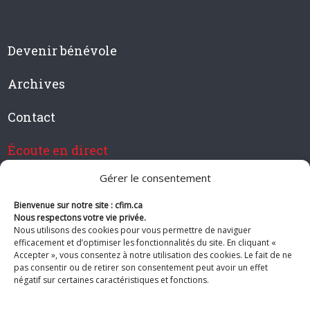
Devenir bénévole
Archives
Contact
Écoute en direct
Gérer le consentement
Bienvenue sur notre site : cfim.ca
Devenir membre de CFIM
Nous respectons votre vie privée.
Nous utilisons des cookies pour vous permettre de naviguer
efficacement et d’optimiser les fonctionnalités du site. En cliquant «
Accepter », vous consentez à notre utilisation des cookies. Le fait de ne
pas consentir ou de retirer son consentement peut avoir un effet
Suivez-nous
négatif sur certaines caractéristiques et fonctions.