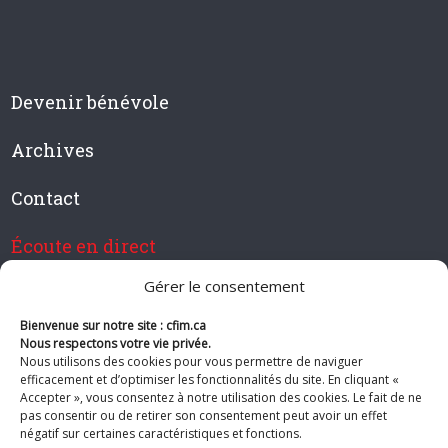
Devenir bénévole
Archives
Contact
Écoute en direct
Gérer le consentement
Bienvenue sur notre site : cfim.ca
Devenir membre de CFIM
Nous respectons votre vie privée.
Nous utilisons des cookies pour vous permettre de naviguer
efficacement et d’optimiser les fonctionnalités du site. En cliquant «
Accepter », vous consentez à notre utilisation des cookies. Le fait de ne
pas consentir ou de retirer son consentement peut avoir un effet
Suivez-nous
négatif sur certaines caractéristiques et fonctions.