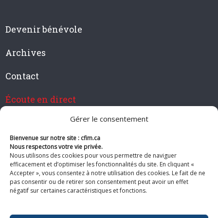
Devenir bénévole
Archives
Contact
Écoute en direct
Gérer le consentement
Bienvenue sur notre site : cfim.ca
Devenir membre de CFIM
Nous respectons votre vie privée.
Nous utilisons des cookies pour vous permettre de naviguer
efficacement et d’optimiser les fonctionnalités du site. En cliquant «
Accepter », vous consentez à notre utilisation des cookies. Le fait de ne
pas consentir ou de retirer son consentement peut avoir un effet
Suivez-nous
négatif sur certaines caractéristiques et fonctions.