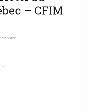
ébec – CFIM
mmentaire
ne