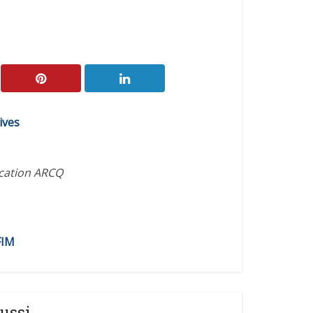
ives
ication ARCQ
FIM
ussi