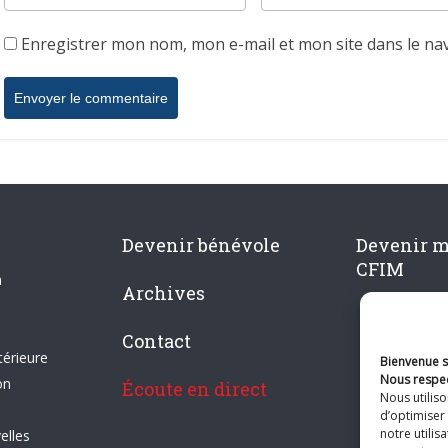
Enregistrer mon nom, mon e-mail et mon site dans le n
Devenir bénévole
Devenir 
CFIM
n
Archives
Contact
térieure
Bienvenue su
Nous respec
on
Écoute en direct
Nous utilis
d’optimiser 
notre utilis
elles