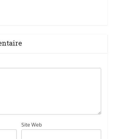
entaire
Site Web