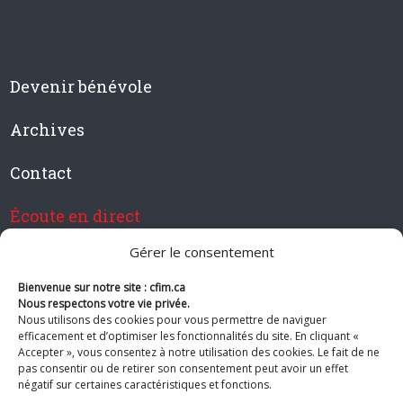
Devenir bénévole
Archives
Contact
Écoute en direct
Gérer le consentement
Bienvenue sur notre site : cfim.ca
Devenir membre de CFIM
Nous respectons votre vie privée.
Nous utilisons des cookies pour vous permettre de naviguer
efficacement et d’optimiser les fonctionnalités du site. En cliquant «
Accepter », vous consentez à notre utilisation des cookies. Le fait de ne
pas consentir ou de retirer son consentement peut avoir un effet
Suivez-nous
négatif sur certaines caractéristiques et fonctions.