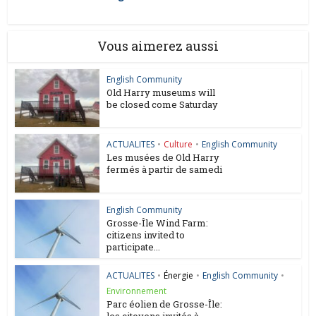
Vous aimerez aussi
English Community
Old Harry museums will
be closed come Saturday
ACTUALITES
•
Culture
•
English Community
Les musées de Old Harry
fermés à partir de samedi
English Community
Grosse-Île Wind Farm:
citizens invited to
participate...
ACTUALITES
•
Énergie
•
English Community
•
Environnement
Parc éolien de Grosse-Île:
les citoyens invités à...