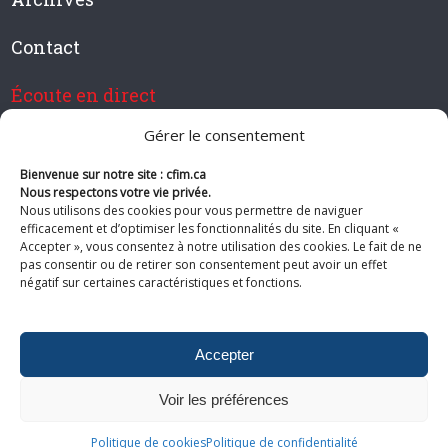
Contact
Écoute en direct
Gérer le consentement
Bienvenue sur notre site : cfim.ca
Devenir membre de CFIM
Nous respectons votre vie privée.
Nous utilisons des cookies pour vous permettre de naviguer
efficacement et d’optimiser les fonctionnalités du site. En cliquant «
Accepter », vous consentez à notre utilisation des cookies. Le fait de ne
pas consentir ou de retirer son consentement peut avoir un effet
Suivez-nous
négatif sur certaines caractéristiques et fonctions.
Accepter
Voir les préférences
© 2026 CFIM. Tous droits réservés.
Politiques de confidentialité
|
Plan
Politique de cookies
Politique de confidentialité
du site