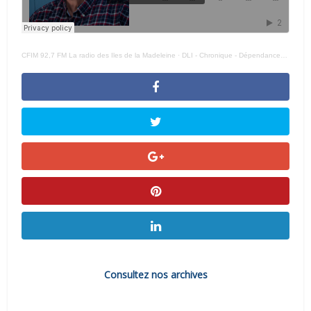
CFIM 92,7 FM La radio des Iles de la Madeleine
·
DLI - Chronique - Dépendance + 020626 -
Consultez nos archives