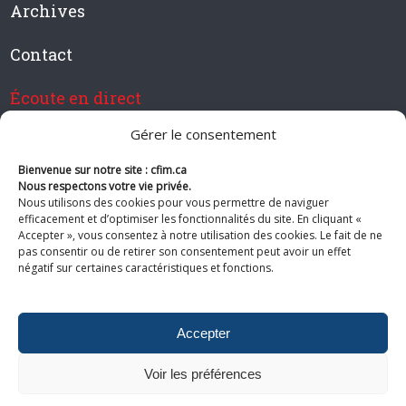
Archives
Contact
Écoute en direct
Gérer le consentement
Bienvenue sur notre site : cfim.ca
Devenir membre de CFIM
Nous respectons votre vie privée.
Nous utilisons des cookies pour vous permettre de naviguer
efficacement et d’optimiser les fonctionnalités du site. En cliquant «
Accepter », vous consentez à notre utilisation des cookies. Le fait de ne
pas consentir ou de retirer son consentement peut avoir un effet
Suivez-nous
négatif sur certaines caractéristiques et fonctions.
Accepter
Voir les préférences
© 2026 CFIM. Tous droits réservés.
Politiques de confidentialité
|
Plan