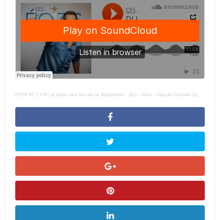
CFIM 92,7 FM La radio des Iles de la Madeleine
·
DLI - Véro - Claude Cormier ÉLOIZE -