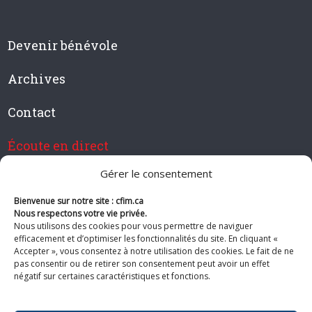
Devenir bénévole
Archives
Contact
Écoute en direct
Gérer le consentement
Bienvenue sur notre site : cfim.ca
Devenir membre de CFIM
Nous respectons votre vie privée.
Nous utilisons des cookies pour vous permettre de naviguer
efficacement et d’optimiser les fonctionnalités du site. En cliquant «
Accepter », vous consentez à notre utilisation des cookies. Le fait de ne
pas consentir ou de retirer son consentement peut avoir un effet
Suivez-nous
négatif sur certaines caractéristiques et fonctions.