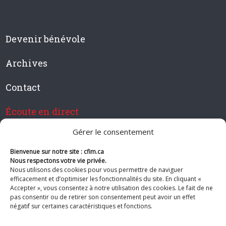
Devenir bénévole
Archives
Contact
Écoute en direct
Gérer le consentement
Bienvenue sur notre site : cfim.ca
Devenir membre de CFIM
Nous respectons votre vie privée.
Nous utilisons des cookies pour vous permettre de naviguer
efficacement et d’optimiser les fonctionnalités du site. En cliquant «
Accepter », vous consentez à notre utilisation des cookies. Le fait de ne
pas consentir ou de retirer son consentement peut avoir un effet
Suivez-nous
négatif sur certaines caractéristiques et fonctions.