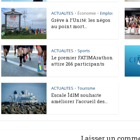
ACTUALITES
Économie
Emploi
•
•
Grève à l’Unité: les négos
au point mort...
ACTUALITES
Sports
•
Le premier FATIMArathon
attire 266 participants
ACTUALITES
Tourisme
•
Escale ÎdlM souhaite
améliorer l’accueil des...
Laisser un comm