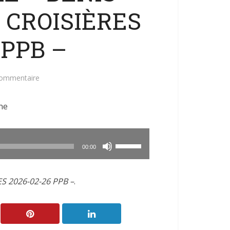
 CROISIÈRES
 PPB –
commentaire
ne
Utilisez
00:00
les
flèches
S 2026-02-26 PPB –
.
haut/bas
pour
augmenter
ou