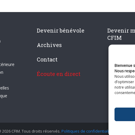
Devenir bénévole
Devenir 
CFIM
n
Archives
Contact
térieure
Bienvenue su
Nous respec
on
Écoute en direct
Nous utilis
d’optimiser 
notre utilis
elles
consentement
ique
 2026 CFIM. Tous droits réservés.
Politiques de confidentialité
|
Plan du si