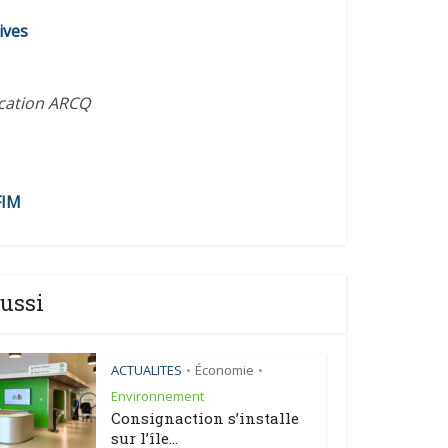
diminuer
ives
le
volume.
ication ARCQ
FIM
ussi
ACTUALITES
Économie
•
•
Environnement
Consignaction s’installe
sur l’île...