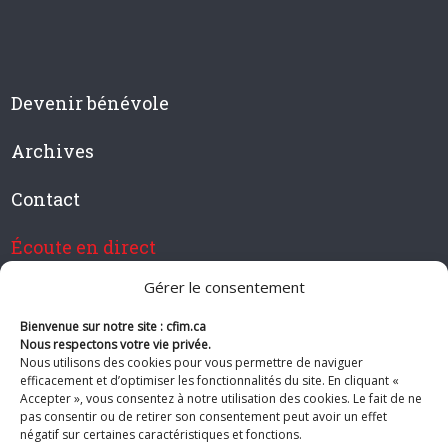
Devenir bénévole
Archives
Contact
Écoute en direct
Gérer le consentement
Bienvenue sur notre site : cfim.ca
Devenir membre de CFIM
Nous respectons votre vie privée.
Nous utilisons des cookies pour vous permettre de naviguer
efficacement et d’optimiser les fonctionnalités du site. En cliquant «
Accepter », vous consentez à notre utilisation des cookies. Le fait de ne
pas consentir ou de retirer son consentement peut avoir un effet
Suivez-nous
négatif sur certaines caractéristiques et fonctions.