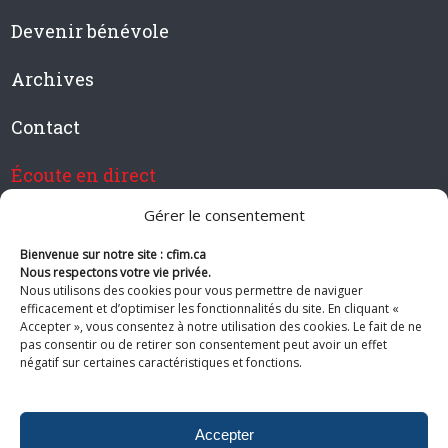
Devenir bénévole
Archives
Contact
Écoute en direct
Gérer le consentement
Bienvenue sur notre site : cfim.ca
Devenir membre de CFIM
Nous respectons votre vie privée.
Nous utilisons des cookies pour vous permettre de naviguer
efficacement et d’optimiser les fonctionnalités du site. En cliquant «
Accepter », vous consentez à notre utilisation des cookies. Le fait de ne
pas consentir ou de retirer son consentement peut avoir un effet
Suivez-nous
négatif sur certaines caractéristiques et fonctions.
Accepter