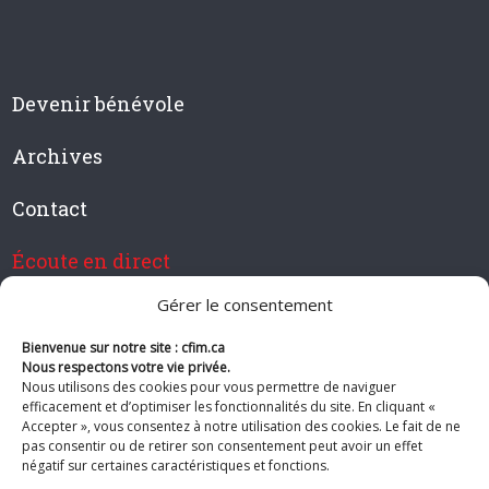
Devenir bénévole
Archives
Contact
Écoute en direct
Gérer le consentement
Bienvenue sur notre site : cfim.ca
Devenir membre de CFIM
Nous respectons votre vie privée.
Nous utilisons des cookies pour vous permettre de naviguer
efficacement et d’optimiser les fonctionnalités du site. En cliquant «
Accepter », vous consentez à notre utilisation des cookies. Le fait de ne
pas consentir ou de retirer son consentement peut avoir un effet
Suivez-nous
négatif sur certaines caractéristiques et fonctions.