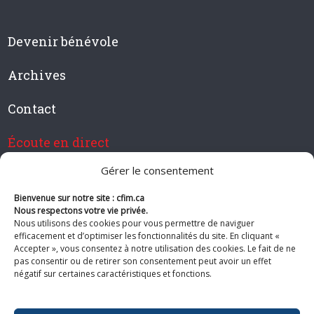
Devenir bénévole
Archives
Contact
Écoute en direct
Gérer le consentement
Bienvenue sur notre site : cfim.ca
Devenir membre de CFIM
Nous respectons votre vie privée.
Nous utilisons des cookies pour vous permettre de naviguer
efficacement et d’optimiser les fonctionnalités du site. En cliquant «
Accepter », vous consentez à notre utilisation des cookies. Le fait de ne
pas consentir ou de retirer son consentement peut avoir un effet
Suivez-nous
négatif sur certaines caractéristiques et fonctions.