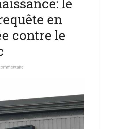
naissance: le
 requête en
e contre le
c
 commentaire