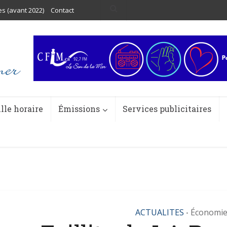
es (avant 2022)
Contact
ille horaire
Émissions
Services publicitaires
ACTUALITES
Économi
•