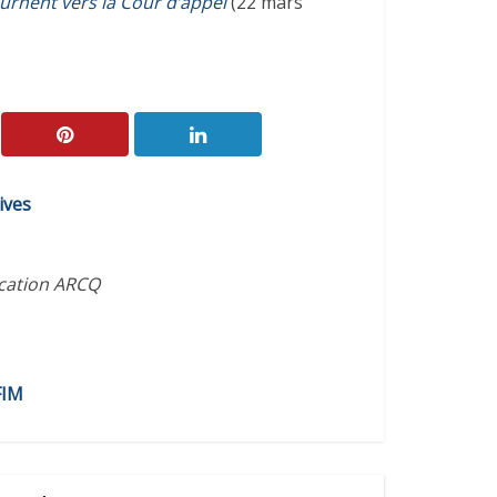
ournent vers la Cour d’appel
(22 mars
ives
ication ARCQ
FIM