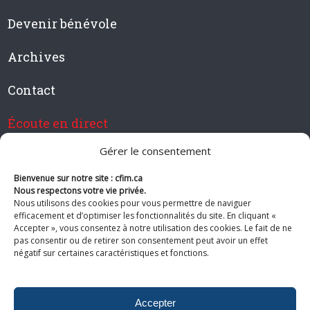
Devenir bénévole
Archives
Contact
Écoute en direct
Gérer le consentement
Bienvenue sur notre site : cfim.ca
Devenir membre de CFIM
Nous respectons votre vie privée.
Nous utilisons des cookies pour vous permettre de naviguer
efficacement et d’optimiser les fonctionnalités du site. En cliquant «
Accepter », vous consentez à notre utilisation des cookies. Le fait de ne
pas consentir ou de retirer son consentement peut avoir un effet
Suivez-nous
négatif sur certaines caractéristiques et fonctions.
Accepter