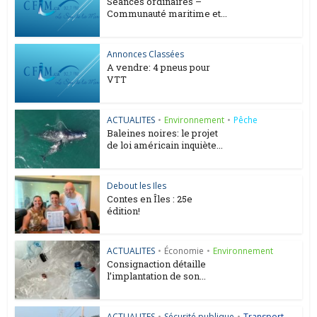
Séances ordinaires –
Communauté maritime et...
Annonces Classées
A vendre: 4 pneus pour
VTT
ACTUALITES
•
Environnement
•
Pêche
Baleines noires: le projet
de loi américain inquiète...
Debout les Iles
Contes en Îles : 25e
édition!
ACTUALITES
•
Économie
•
Environnement
Consignaction détaille
l’implantation de son...
ACTUALITES
•
Sécurité publique
•
Transport