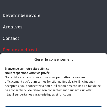
Devenir bénévole
Archives
Contact
Écoute en direct
Gérer le consentement
Bienvenue sur notre site : cfim.ca
Devenir membre de CFIM
Nous respectons votre vie privée.
Nous utilisons des cookies pour vous permettre de naviguer
efficacement et d’optimiser les fonctionnalités du site. En cliquant «
Accepter », vous consentez à notre utilisation des cookies. Le fait de ne
pas consentir ou de retirer son consentement peut avoir un effet
Suivez-nous
négatif sur certaines caractéristiques et fonctions.